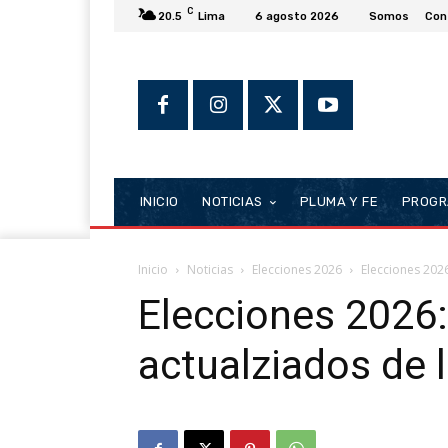
C
20.5
Lima
6 agosto 2026
Somos
Con
INICIO
NOTICIAS
PLUMA Y FE
PROGR
Inicio
Noticias
Elecciones 2026
Elecciones 202
Elecciones 2026
actualziados de