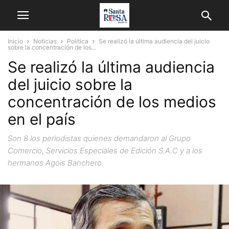
Inicio
Noticias
Política
Se realizó la última audiencia del juicio
sobre la concentración de los...
Se realizó la última audiencia
del juicio sobre la
concentración de los medios
en el país
Son 8 los periodistas quienes demandaron al Grupo
Comercio, Servicios Especiales de Edición S.A.C y a los
hermanos Agois Banchero.