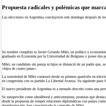
Propuesta radicales y polémicas que marc
Las elecciones en Argentina concluyeron este domingo después de los 
Su nombre completo es Javier Gerardo Milei, un político y economista
graduado en Economía por la Universidad de Belgrano y posee dos posg
Milei, un candidato sin pareja ni hijos se distanció de un padre que, 
«hijos de cuatro patas».
La notoriedad de Milei comenzó desde su primera aparición en televisi
en congresista con su partido La Libertad Avanza. Su siguiente paso f
El nuevo presidente de Argentina es a menudo descrito como una person
Se autopercibe como ultraliberal y anticomunista, posturas que destaca
desde la propuesta de romper relaciones diplomáticas con países como C
desinformación, han caracterizado la campaña de Milei.