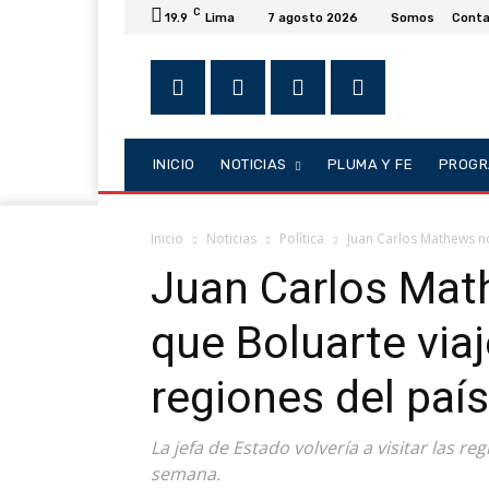
C
19.9
Lima
7 agosto 2026
Somos
Conta
INICIO
NOTICIAS
PLUMA Y FE
PROGR
Inicio
Noticias
Política
Juan Carlos Mathews no
Juan Carlos Mat
que Boluarte viaj
regiones del país
La jefa de Estado volvería a visitar las re
semana.