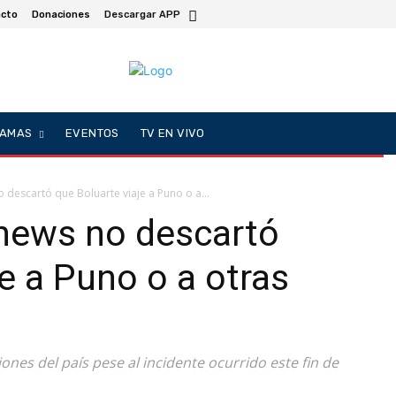
cto
Donaciones
Descargar APP
AMAS
EVENTOS
TV EN VIVO
 descartó que Boluarte viaje a Puno o a...
hews no descartó
e a Puno o a otras
giones del país pese al incidente ocurrido este fin de