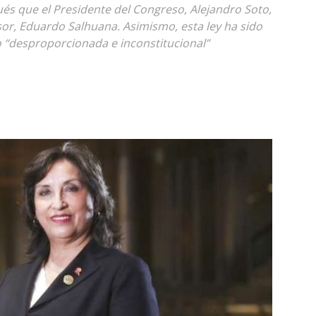
ués que el Presidente del Congreso, Alejandro Soto,
sor, Eduardo Salhuana. Asimismo, esta ley ha sido
 “desproporcionada e inconstitucional”