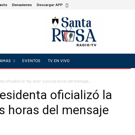
acto
Donaciones
Descargar APP
AMAS
EVENTOS
TV EN VIVO
ta oficializó la “ley Soto” a pocas horas del mensaje...
esidenta oficializó la
as horas del mensaje