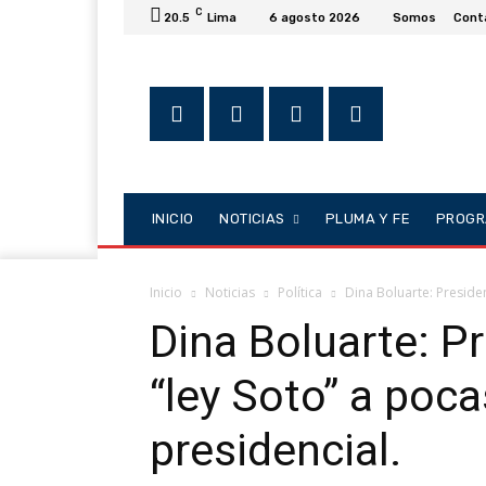
C
20.5
Lima
6 agosto 2026
Somos
Cont
INICIO
NOTICIAS
PLUMA Y FE
PROGR
Inicio
Noticias
Política
Dina Boluarte: Presiden
Dina Boluarte: Pr
“ley Soto” a poc
presidencial.