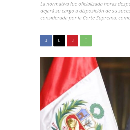
La normativa fue oficializada horas desp
dejará su cargo a disposición de su suce
considerada por la Corte Suprema, como