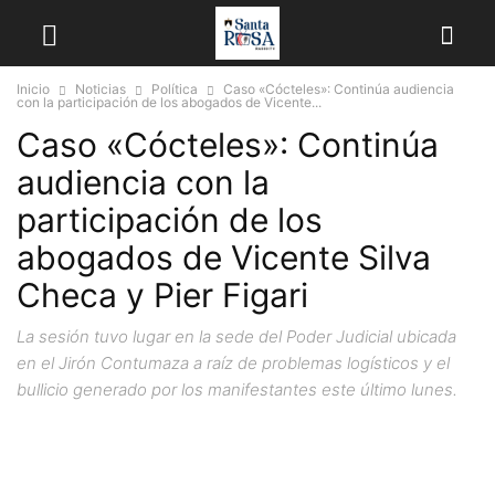
Inicio
Noticias
Política
Caso «Cócteles»: Continúa audiencia
con la participación de los abogados de Vicente...
Caso «Cócteles»: Continúa
audiencia con la
participación de los
abogados de Vicente Silva
Checa y Pier Figari
La sesión tuvo lugar en la sede del Poder Judicial ubicada
en el Jirón Contumaza a raíz de problemas logísticos y el
bullicio generado por los manifestantes este último lunes.