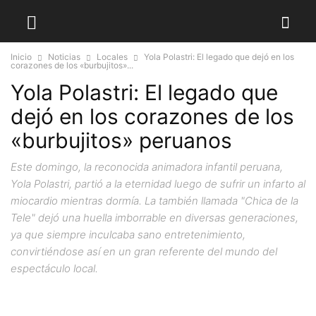
Inicio
Noticias
Locales
Yola Polastri: El legado que dejó en los
corazones de los «burbujitos»...
Yola Polastri: El legado que
dejó en los corazones de los
«burbujitos» peruanos
Este domingo, la reconocida animadora infantil peruana,
Yola Polastri, partió a la eternidad luego de sufrir un infarto al
miocardio mientras dormía. La también llamada "Chica de la
Tele" dejó una huella imborrable en diversas generaciones,
ya que siempre inculcaba sano entretenimiento,
convirtiéndose así en un gran referente del mundo del
espectáculo local.