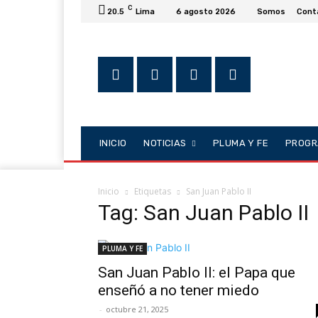
C
20.5
Lima
6 agosto 2026
Somos
Cont
INICIO
NOTICIAS
PLUMA Y FE
PROGR
Inicio
Etiquetas
San Juan Pablo II
Tag: San Juan Pablo II
PLUMA Y FE
San Juan Pablo II: el Papa que
enseñó a no tener miedo
-
octubre 21, 2025