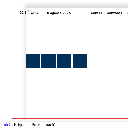
C
20.8
Lima
8 agosto 2026
Somos
Contacto
INICIO
NOTICIAS
PLUMA Y FE
PROGRAMAS
Inicio
Etiquetas
Procastinaciòn