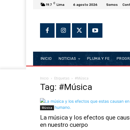
C
19.7
Lima
6 agosto 2026
Somos
Con
INICIO
NOTICIAS
PLUMA Y FE
PROGR
Inicio
Etiquetas
#Música
Tag: #Música
Música
La música y los efectos que cau
en nuestro cuerpo