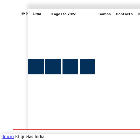
C
19.9
Lima
8 agosto 2026
Somos
Contacto
D
INICIO
NOTICIAS
PLUMA Y FE
PROGRAMAS
Inicio
Etiquetas
India