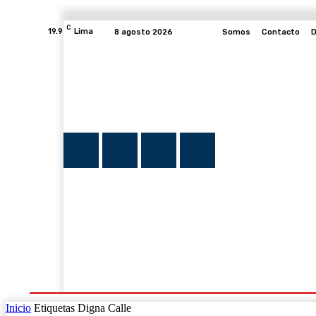
C
19.9
Lima
8 agosto 2026
Somos
Contacto
D
INICIO
NOTICIAS
PLUMA Y FE
PROGRAMAS
Inicio
Etiquetas
Digna Calle