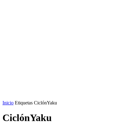
Inicio
Etiquetas
CiclónYaku
CiclónYaku