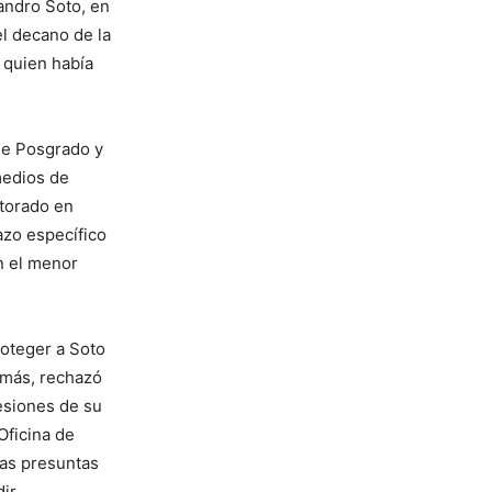
andro Soto, en
el decano de la
 quien había
 de Posgrado y
medios de
ctorado en
azo específico
en el menor
roteger a Soto
emás, rechazó
esiones de su
Oficina de
tas presuntas
dir