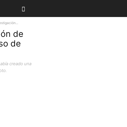
stigación...
ión de
aso de
 había creado una
oto.