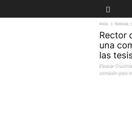
Inicio
Noticias
Rector 
una com
las tesi
Eleazar Crucinta
comisión para in