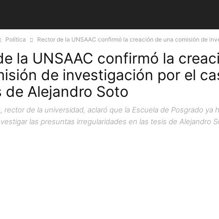
Política
Rector de la UNSAAC confirmó la creación de una comisión de inve
de la UNSAAC confirmó la creac
isión de investigación por el c
s de Alejandro Soto
, rector de la universidad, aclaró que la Escuela de Posgrado ya
vestigar las presuntas irregularidades en las tesis de Alejandro S