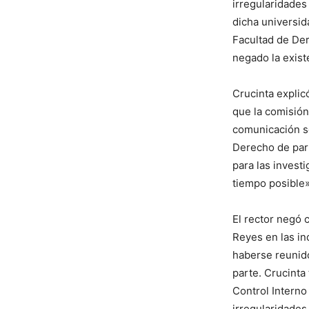
irregularidades
dicha universid
Facultad de Der
negado la exist
Crucinta explic
que la comisión
comunicación so
Derecho de part
para las invest
tiempo posible»
El rector negó 
Reyes en las i
haberse reunido
parte. Crucinta 
Control Interno
irregularidades