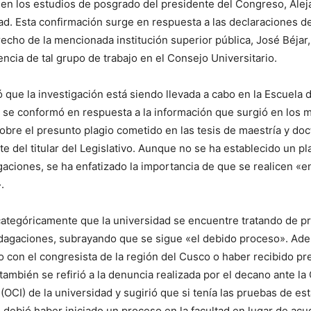
 en los estudios de posgrado del presidente del Congreso, Alej
ad. Esta confirmación surge en respuesta a las declaraciones d
echo de la mencionada institución superior pública, José Béjar,
encia de tal grupo de trabajo en el Consejo Universitario.
ó que la investigación está siendo llevada a cabo en la Escuela
 se conformó en respuesta a la información que surgió en los 
bre el presunto plagio cometido en las tesis de maestría y do
e del titular del Legislativo. Aunque no se ha establecido un pl
igaciones, se ha enfatizado la importancia de que se realicen «
.
categóricamente que la universidad se encuentre tratando de p
ndagaciones, subrayando que se sigue «el debido proceso». Ad
 con el congresista de la región del Cusco o haber recibido pr
también se refirió a la denuncia realizada por el decano ante la 
 (OCI) de la universidad y sugirió que si tenía las pruebas de es
, debió haber iniciado un proceso en la facultad en lugar de acu