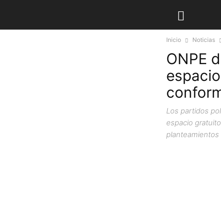
Inicio
Noticias
ONPE di
espacio
conform
Los partidos po
espacio gratuit
planteamientos 