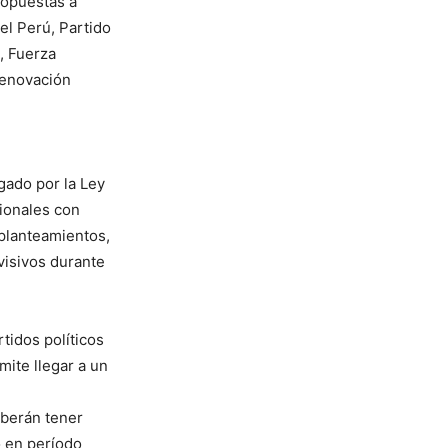
ropuestas a
el Perú, Partido
, Fuerza
Renovación
rgado por la Ley
cionales con
 planteamientos,
visivos durante
tidos políticos
mite llegar a un
eberán tener
o en período