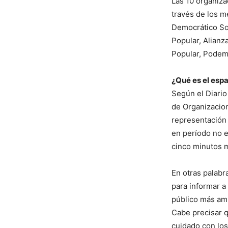
Las 10 organiza
través de los m
Democrático Som
Popular, Alianz
Popular, Podem
¿Qué es el espa
Según el Diario
de Organizacion
representación 
en período no e
cinco minutos m
En otras palabr
para informar a
público más amp
Cabe precisar q
cuidado con los