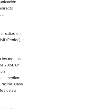
unicación
ndirecto
 de
se realizó en
vil (Reniec), el
n los medios
de 2024. En
con
ales mediante
uración. Cabe
tes de su