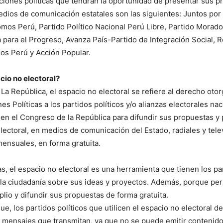
ciones políticas que tendrán la oportunidad de presentar sus p
edios de comunicación estatales son las siguientes: Juntos por 
os Perú, Partido Político Nacional Perú Libre, Partido Morado
a para el Progreso, Avanza País-Partido de Integración Social, 
os Perú y Acción Popular.
cio no electoral?
 La República, el espacio no electoral se refiere al derecho oto
es Políticas a los partidos políticos y/o alianzas electorales na
en el Congreso de la República para difundir sus propuestas y
lectoral, en medios de comunicación del Estado, radiales y tele
ensuales, en forma gratuita.
as, el espacio no electoral es una herramienta que tienen los par
 la ciudadanía sobre sus ideas y proyectos. Además, porque per
lio y difundir sus propuestas de forma gratuita.
ue, los partidos políticos que utilicen el espacio no electoral d
 mensajes que transmitan, ya que no se puede emitir contenid