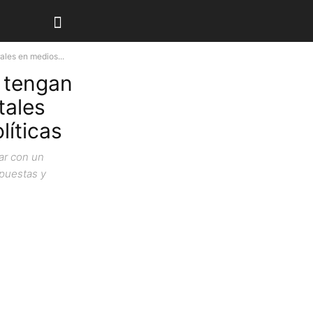
ales en medios...
s tengan
tales
líticas
ar con un
opuestas y