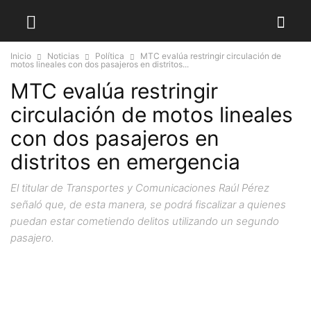
Inicio
Noticias
Política
MTC evalúa restringir circulación de
motos lineales con dos pasajeros en distritos...
MTC evalúa restringir
circulación de motos lineales
con dos pasajeros en
distritos en emergencia
El titular de Transportes y Comunicaciones Raúl Pérez
señaló que, de esta manera, se podrá fiscalizar a quienes
puedan estar cometiendo delitos utilizando un segundo
pasajero.