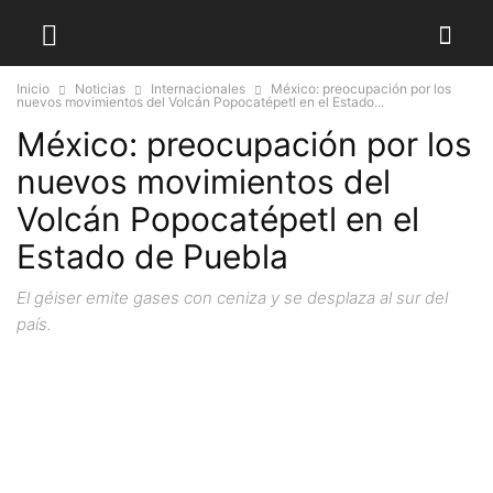
Inicio
Noticias
Internacionales
México: preocupación por los
nuevos movimientos del Volcán Popocatépetl en el Estado...
México: preocupación por los
nuevos movimientos del
Volcán Popocatépetl en el
Estado de Puebla
El géiser emite gases con ceniza y se desplaza al sur del
país.