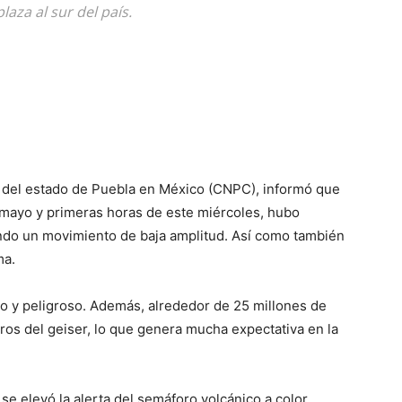
laza al sur del país.
l del estado de Puebla en México (CNPC), informó que
 mayo y primeras horas de este miércoles, hubo
ando un movimiento de baja amplitud. Así como también
ma.
vo y peligroso. Además, alrededor de 25 millones de
os del geiser, lo que genera mucha expectativa en la
se elevó la alerta del semáforo volcánico a color