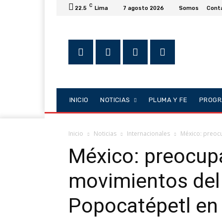
C
22.5
Lima
7 agosto 2026
Somos
Cont
INICIO
NOTICIAS
PLUMA Y FE
PROGR
Inicio
Noticias
Internacionales
México: preocu
México: preocup
movimientos del
Popocatépetl en