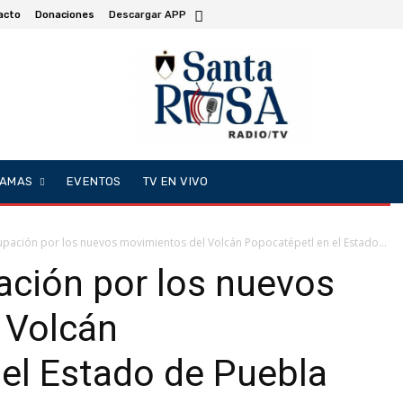
acto
Donaciones
Descargar APP
AMAS
EVENTOS
TV EN VIVO
pación por los nuevos movimientos del Volcán Popocatépetl en el Estado...
ación por los nuevos
 Volcán
 el Estado de Puebla