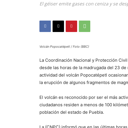
El géiser emite gases con ceniza y se desp
Volcán Popocatépetl / Foto (BBC)
La Coordinación Nacional y Protección Civi
desde las horas de la madrugada del 23 de
actividad del volcán Popocatépetl ocasion
la erupción de algunos fragmentos de mag
El volcán es reconocido por ser el más acti
ciudadanos residen a menos de 100 kilómetr
población del estado de Puebla.
La (CNPC) informó que en las últimas horas 