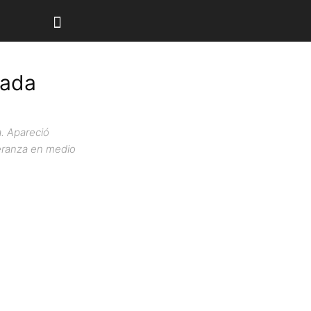
cada
a. Apareció
peranza en medio