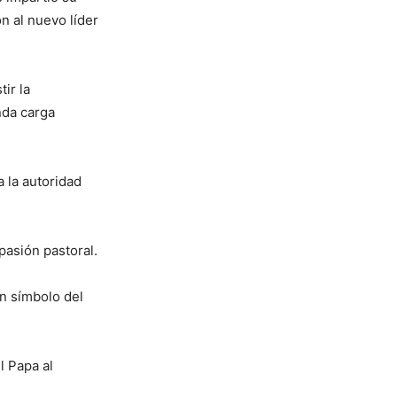
n al nuevo líder
ir la
nda carga
 la autoridad
pasión pastoral.
n símbolo del
l Papa al