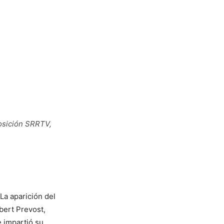
posición SRRTV,
La aparición del
bert Prevost,
e impartió su