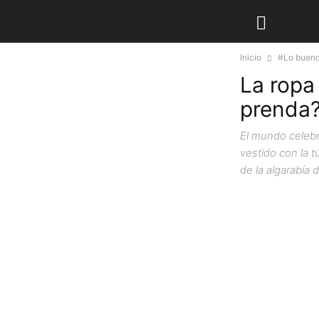
Inicio
#Lo bueno
La ropa
prenda
El mundo celebr
vestido con la 
de la algarabía 