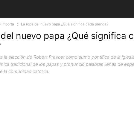
 importa
La ropa del nuevo papa ¿Qué significa cada prenda?
 del nuevo papa ¿Qué significa 
?
a la elección de Robert Prevost como sumo pontífice de la iglesi
túnica tradicional de los papas y pronuncio palabras llenas de es
de la comunidad católica.