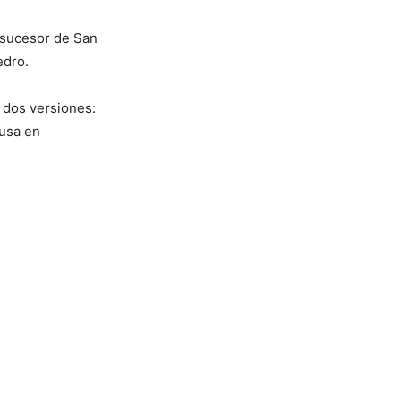
 sucesor de San
edro.
e dos versiones:
 usa en