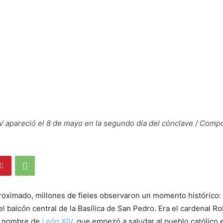
V apareció el 8 de mayo en la segundo día del cónclave / Com
roximado, millones de fieles observaron un momento histórico: 
l balcón central de la Basílica de San Pedro. Era el cardenal Ro
l nombre de
León XIV
, que empezó a saludar al pueblo católico 