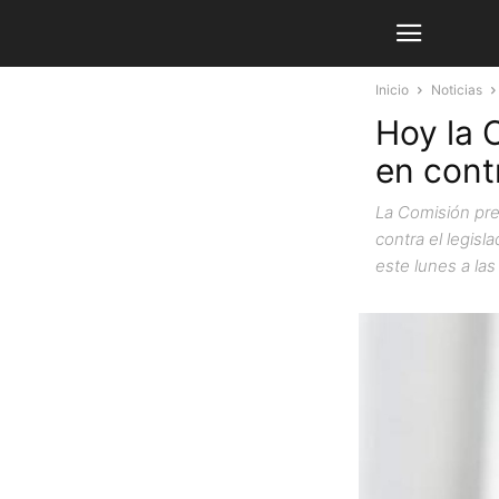
Inicio
Noticias
Hoy la 
en cont
La Comisión pre
contra el legisl
este lunes a la