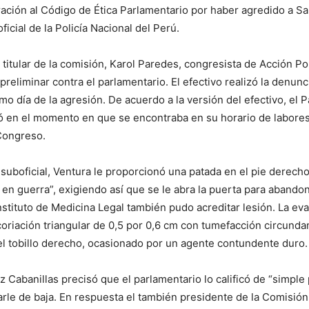
ación al Código de Ética Parlamentario por haber agredido a S
ficial de la Policía Nacional del Perú.
 titular de la comisión, Karol Paredes, congresista de Acción Pop
reliminar contra el parlamentario. El efectivo realizó la denunc
o día de la agresión. De acuerdo a la versión del efectivo, el P
ió en el momento en que se encontraba en su horario de labore
Congreso.
 suboficial, Ventura le proporcionó una patada en el pie derecho
 en guerra”, exigiendo así que se le abra la puerta para abandon
 Instituto de Medicina Legal también pudo acreditar lesión. La e
oriación triangular de 0,5 por 0,6 cm con tumefacción circunda
l tobillo derecho, ocasionado por un agente contundente duro.
Cabanillas precisó que el parlamentario lo calificó de “simple p
le de baja. En respuesta el también presidente de la Comisión