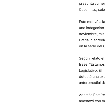
presunta vulner
Cabanillas, subo
Esto motivó a la
una indagación p
noviembre, mism
Patria lo agred
en la sede del 
Según relató el
frase: “Estamos
Legislativo. El
detectó una exc
anteromedial de
Además Ramírez 
amenazó con dar