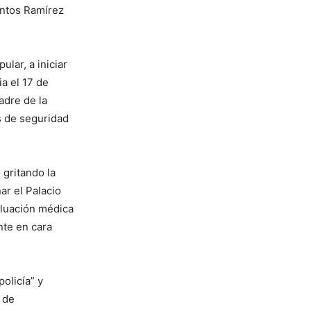
antos Ramírez
ular, a iniciar
ia el 17 de
adre de la
s de seguridad
 gritando la
ar el Palacio
valuación médica
nte en cara
olicía” y
 de