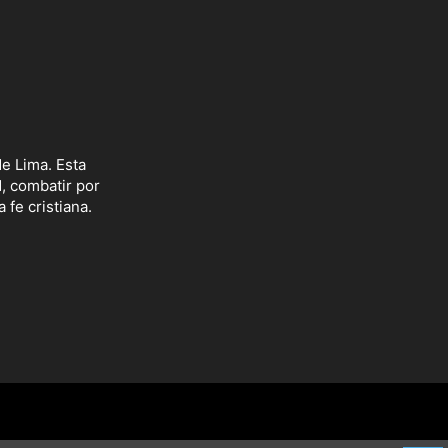
e Lima. Esta
d, combatir por
 fe cristiana.