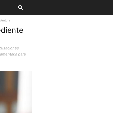
 Ventura
ediente
acusaciones
rlamentaria para