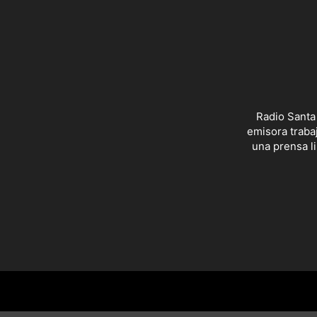
Radio Santa
emisora trabaj
una prensa li