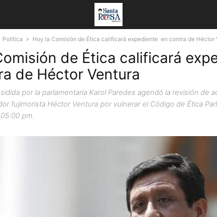
Política
Hoy la Comisión de Ética calificará expediente en contra de Héctor
Comisión de Ética calificará exp
ra de Héctor Ventura
sidida por la parlamentaria Karol Paredes agendó la revisión de 
ador fujimorista Héctor Ventura por vulnerar el Código de Ética Pa
s 05:00 pm.