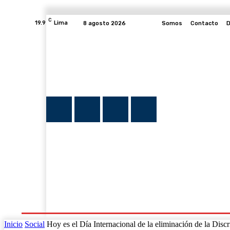
C
19.9
Lima
8 agosto 2026
Somos
Contacto
D
INICIO
NOTICIAS
PLUMA Y FE
PROGRAMAS
Inicio
Social
Hoy es el Día Internacional de la eliminación de la Disc