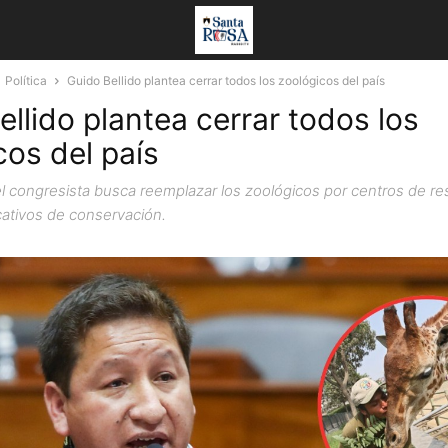
Política
Guido Bellido plantea cerrar todos los zoológicos del país
ellido plantea cerrar todos los
cos del país
l congresista busca reemplazar los zoológicos por centros de re
ativos de conservación.