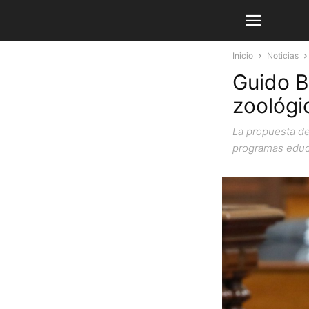
Inicio
Noticias
Guido B
zoológi
La propuesta de
programas educ