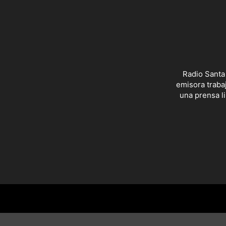
Radio Santa
emisora trabaj
una prensa li