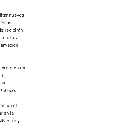
litar nuevos
 estas
de recibirán
no natural.
servación
oncrete en un
 El
, en
Público.
pen en el
r en la
ilvestre y