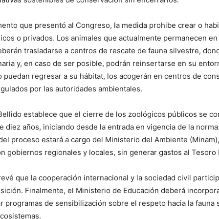
nto que presentó al Congreso, la medida prohibe crear o habi
licos o privados. Los animales que actualmente permanecen en
eberán trasladarse a centros de rescate de fauna silvestre, don
naria y, en caso de ser posible, podrán reinsertarse en su entor
 puedan regresar a su hábitat, los acogerán en centros de con
gulados por las autoridades ambientales.
Bellido establece que el cierre de los zoológicos públicos se c
 diez años, iniciando desde la entrada en vigencia de la norma.
del proceso estará a cargo del Ministerio del Ambiente (Minam)
n gobiernos regionales y locales, sin generar gastos al Tesoro 
evé que la cooperación internacional y la sociedad civil partici
sición. Finalmente, el Ministerio de Educación deberá incorpora
ar programas de sensibilización sobre el respeto hacia la fauna s
ecosistemas.