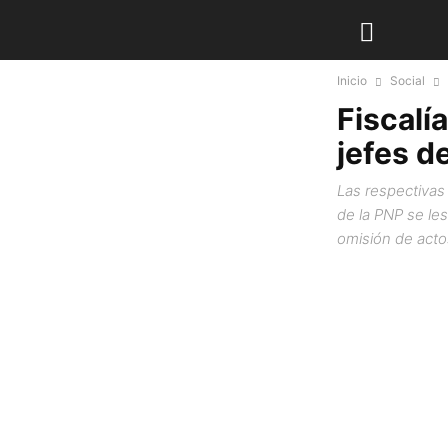
Inicio
Social
Fiscalí
jefes d
Las respectivas 
de la PNP se le
omisión de acto