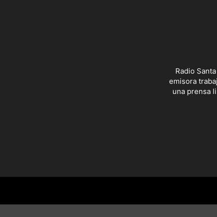
Radio Santa
emisora trabaj
una prensa li