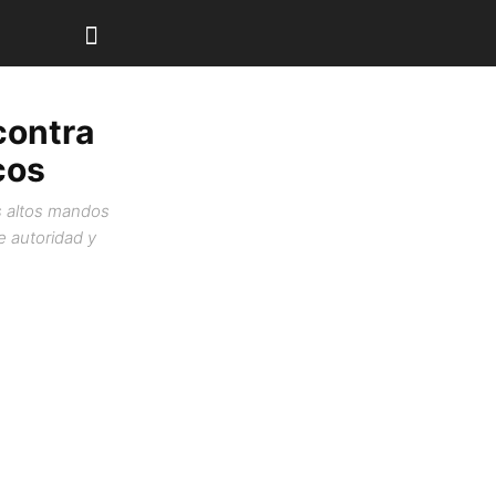
contra
rcos
os altos mandos
e autoridad y