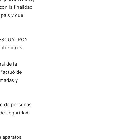
on la finalidad
 país y que
I, ESCUADRÓN
ntre otros.
al de la
 “actuó de
tomadas y
po de personas
 de seguridad.
e aparatos