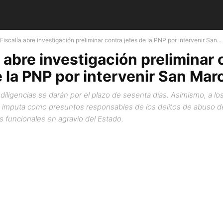
Fiscalía abre investigación preliminar contra jefes de la PNP por intervenir San...
a abre investigación preliminar 
e la PNP por intervenir San Ma
diligencias se darán por el plazo de sesenta días. Asimismo, a l
s imputa como presuntos responsables de los delitos de abuso d
s funcionales en agravio del Estado.