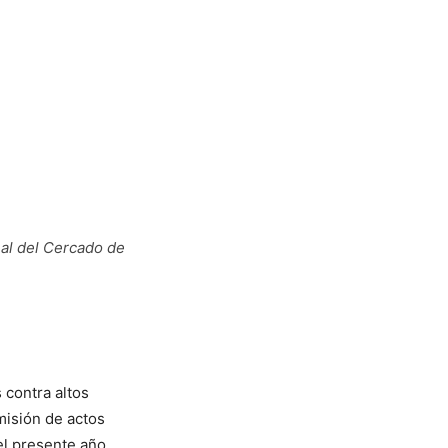
nal del Cercado de
 contra altos
misión de actos
el presente año,