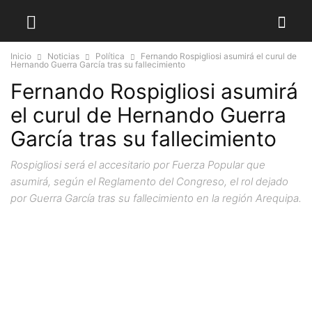
Inicio
Noticias
Política
Fernando Rospigliosi asumirá el curul de
Hernando Guerra García tras su fallecimiento
Fernando Rospigliosi asumirá
el curul de Hernando Guerra
García tras su fallecimiento
Rospigliosi será el accesitario por Fuerza Popular que
asumirá, según el Reglamento del Congreso, el rol dejado
por Guerra García tras su fallecimiento en la región Arequipa.