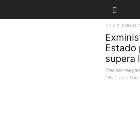
Inicio
Noticias
Exminis
Estado 
supera 
Tras ser relega
ONU, José Luis G