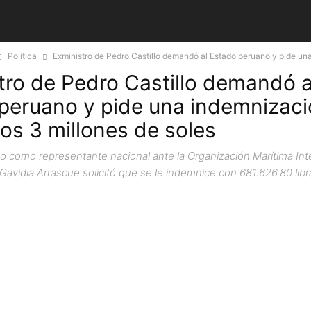
Política
Exministro de Pedro Castillo demandó al Estado peruano y pide una
tro de Pedro Castillo demandó a
peruano y pide una indemnizac
los 3 millones de soles
do como representante nacional ante la Organización Marítima Inte
avidia Arrascue solicitó que se le indemnice con 681.626.80 libra