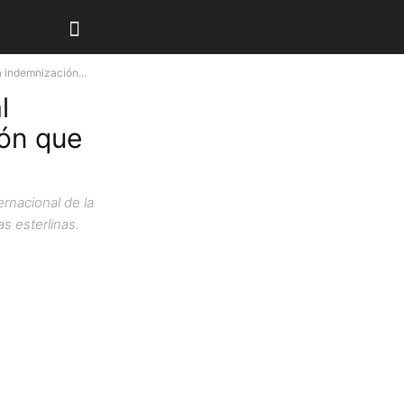
 indemnización...
l
ión que
rnacional de la
s esterlinas.