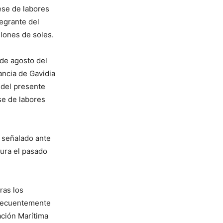
ese de labores
tegrante del
lones de soles.
 de agosto del
ancia de Gavidia
 del presente
se de labores
o señalado ante
iura el pasado
ras los
nsecuentemente
ación Marítima