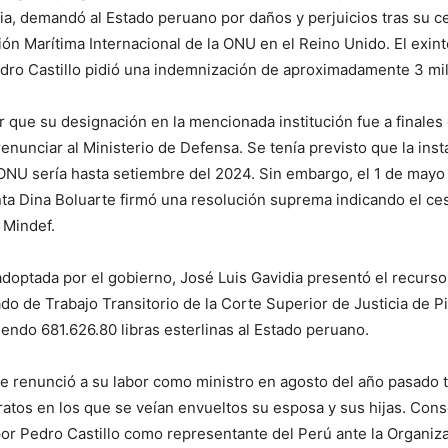
ia, demandó al Estado peruano por daños y perjuicios tras su c
ión Marítima Internacional de la ONU en el Reino Unido. El exin
dro Castillo pidió una indemnización de aproximadamente 3 mil
que su designación en la mencionada institución fue a finales
enunciar al Ministerio de Defensa. Se tenía previsto que la inst
ONU sería hasta setiembre del 2024. Sin embargo, el 1 de mayo
nta Dina Boluarte firmó una resolución suprema indicando el ce
l Mindef.
doptada por el gobierno, José Luis Gavidia presentó el recurs
do de Trabajo Transitorio de la Corte Superior de Justicia de P
endo 681.626.80 libras esterlinas al Estado peruano.
e renunció a su labor como ministro en agosto del año pasado t
ratos en los que se veían envueltos su esposa y sus hijas. Co
r Pedro Castillo como representante del Perú ante la Organiz