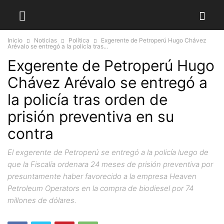
Inicio
Noticias
Política
Exgerente de Petroperú Hugo Chávez
Arévalo se entregó a la policía tras...
Exgerente de Petroperú Hugo
Chávez Arévalo se entregó a
la policía tras orden de
prisión preventiva en su
contra
El exgerente de Petroperú se entregó a la policía luego de
que la Fiscalía ordenara 24 meses de prisión preventiva por
presuntamente haber favorecido a la empresa Heaven
Petroleum Operators en la compra de biodiesel por 74
millones de dólares.