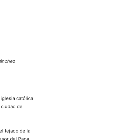
Sánchez
glesia católica
a ciudad de
l tejado de la
esor del Papa