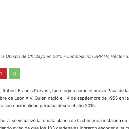
era Obispo de Chiclayo en 2015 / Composición SRRTV, Héctor 
, Robert Francis Prevost, fue elegido como el nuevo Papa de la i
mbre de León XIV. Quien nació el 14 de septiembre de 1955 en l
a con nacionalidad peruana desde el año 2015.
ora, se visualizó la fumata blanca de la chimenea instalada en e
, dando aviso de que los 133 cardenales lograron escoger al suc