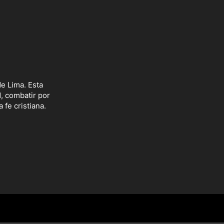
e Lima. Esta
d, combatir por
 fe cristiana.