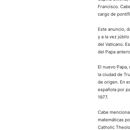
Francisco. Cabe
cargo de pontíf
Este anuncio, d
y a la vez júbi
del Vaticano. E
del Papa anteri
El nuevo Papa, 
la ciudad de Tr
de origen. En e
española por pa
1977.
Cabe menciona
matemáticas por
Catholic Theolo