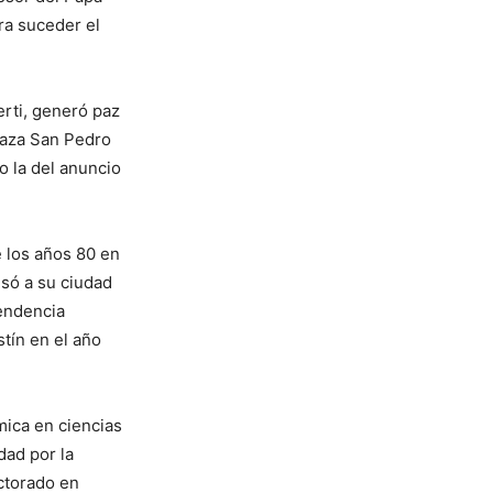
ra suceder el
erti, generó paz
Plaza San Pedro
o la del anuncio
 los años 80 en
esó a su ciudad
cendencia
tín en el año
ica en ciencias
dad por la
ctorado en