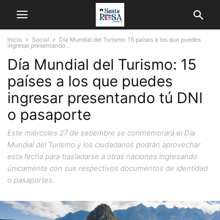
Inicio
Social
Día Mundial del Turismo: 15 países a los que puedes
ingresar presentando...
Día Mundial del Turismo: 15
países a los que puedes
ingresar presentando tú DNI
o pasaporte
Este miércoles 27 de setiembre se conmemorará el Día
Mundial del Turismo y los ciudadanos podrán aprovechar
esta fecha para trasladarse a otras naciones ingresando
únicamente con sus respectivos documentos de identidad
o pasaportes.