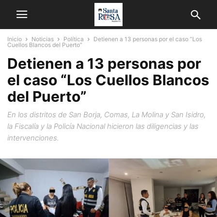
Inicio
Noticias
Política
Detienen a 13 personas por el caso “Los
Cuellos Blancos del Puerto”
Detienen a 13 personas por
el caso “Los Cuellos Blancos
del Puerto”
En los distritos de San Borja, Comas, La Molina y San Isidro,
la Fiscalía y la Policía Nacional hicieron las diligencias y las
intervenciones.