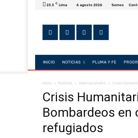
C
23.3
Lima
6 agosto 2026
Somos
Cont
INICIO
NOTICIAS
PLUMA Y FE
PROGR
Inicio
Noticias
Internacionales
Crisis Humani
Crisis Humanitar
Bombardeos en 
refugiados