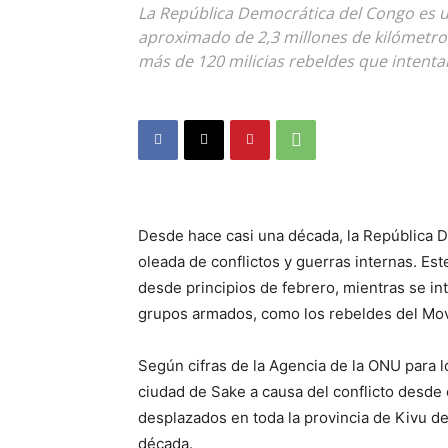
La República Democrática del Congo es u
aproximado de 2,3 millones de kilómetro
más de 120 milicias rebeldes que intenta
Desde hace casi una década, la República 
oleada de conflictos y guerras internas. Est
desde principios de febrero, mientras se int
grupos armados, como los rebeldes del M
Según cifras de la Agencia de la ONU para 
ciudad de Sake a causa del conflicto desde 
desplazados en toda la provincia de Kivu d
década.