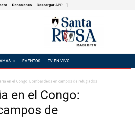
acto
Donaciones
Descargar APP
AMAS
EVENTOS
TV EN VIVO
taria en el Congo: Bombardeos en campos de refugiados
ia en el Congo:
campos de