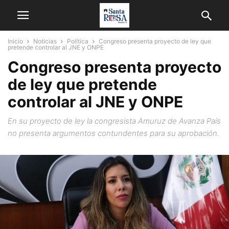
Inicio
Noticias
Política
Congreso presenta proyecto de ley que
pretende controlar al JNE y ONPE
Congreso presenta proyecto
de ley que pretende
controlar al JNE y ONPE
En su proyecto de ley la congresista Amuruz de Avanza País
no presenta argumentos contundentes para su aprobación.