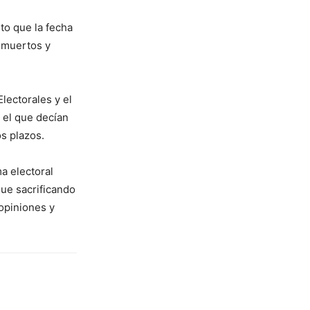
sto que la fecha
6 muertos y
lectorales y el
 el que decían
os plazos.
a electoral
que sacrificando
opiniones y