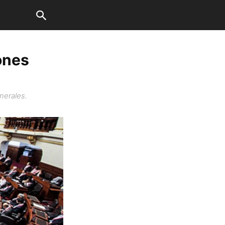
ones
nerales.