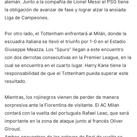
alemán. Junto a la compañía de Lionel Messi el PSG tiene
la obligación de avanzar de fase y lograr alzar la ansiada
Liga de Campeones.
Por otro lado, el Tottenham enfrentará al Milán, donde la
escuadra italiana se llevó el triunfo por 1-0 en el Estadio
Giuseppe Meazza. Los “Spurs” llegan a este encuentro
con dos derrotas consecutivas en la Premier League, en la
cual se encuentra en el cuarto lugar. Harry Kane tiene la
responsabilidad de que el Tottenham pueda superar este
resultado.
Mientras, los rojinegros vienen de perder de manera
sorpresiva ante la Fiorentina de visitante. El AC Milan
contará con la vuelta del portugués Rafael Leao, que será
importante en la zona de ataque junto al francés Oliver
Giroud.
Ambos encuentros de los octavos de final de vuelta se