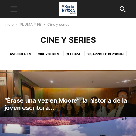
Inicio
PLUMA Y FE
Cine y series
CINE Y SERIES
AMBIENTALES
CINE Y SERIES
CULTURA
DESARROLLO PERSONAL
MÚSICA
RELIGIÓN
SALUD
TECNOLOGÍA
“Érase una vez en Moore”: la historia de la
joven escritora...