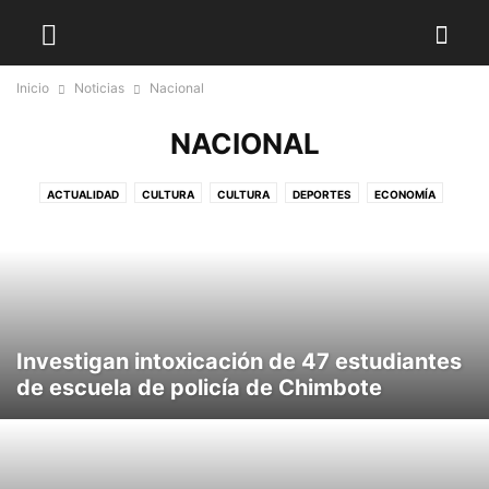
Inicio
Noticias
Nacional
NACIONAL
ACTUALIDAD
CULTURA
CULTURA
DEPORTES
ECONOMÍA
ECONOMÍA
ELECCIONES 2026
INTERNACIONAL
INTERNACIONALES
LOCALES
NACIONAL
NACIONALES
POLITICA
POLÍTICA
Investigan intoxicación de 47 estudiantes
de escuela de policía de Chimbote