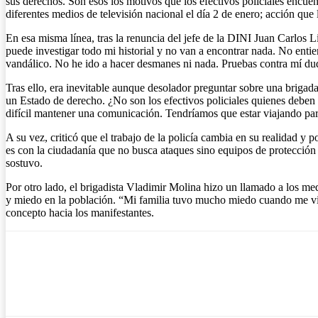
sus derechos. Son esos los motivos que los efectivos policiales encuen
diferentes medios de televisión nacional el día 2 de enero; acción que 
En esa misma línea, tras la renuncia del jefe de la DINI Juan Carlos 
puede investigar todo mi historial y no van a encontrar nada. No ent
vandálico. No he ido a hacer desmanes ni nada. Pruebas contra mí du
Tras ello, era inevitable aunque desolador preguntar sobre una brigada 
un Estado de derecho. ¿No son los efectivos policiales quienes deben 
difícil mantener una comunicación. Tendríamos que estar viajando para 
A su vez, criticó que el trabajo de la policía cambia en su realidad 
es con la ciudadanía que no busca ataques sino equipos de protección e
sostuvo.
Por otro lado, el brigadista Vladimir Molina hizo un llamado a los me
y miedo en la población. “Mi familia tuvo mucho miedo cuando me vio 
concepto hacia los manifestantes.