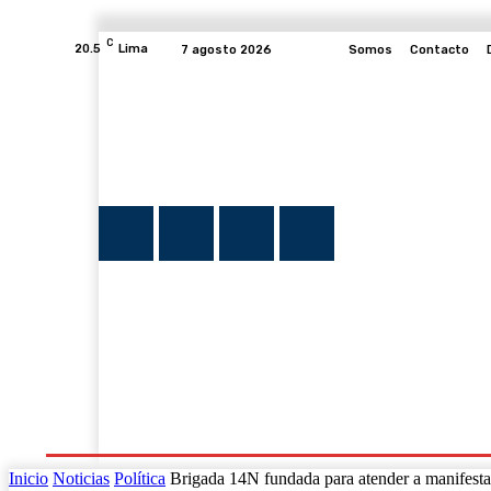
C
20.5
Lima
7 agosto 2026
Somos
Contacto
INICIO
NOTICIAS
PLUMA Y FE
PROGRAMAS
Inicio
Noticias
Política
Brigada 14N fundada para atender a manifestant