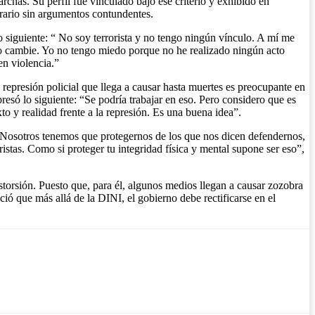
rchas. Su perfil fue vinculado bajo ese criterio y exhibido en
itrario sin argumentos contundentes.
o siguiente: “ No soy terrorista y no tengo ningún vínculo. A mí me
sto cambie. Yo no tengo miedo porque no he realizado ningún acto
n violencia.”
a represión policial que llega a causar hasta muertes es preocupante en
esó lo siguiente: “Se podría trabajar en eso. Pero considero que es
o y realidad frente a la represión. Es una buena idea”.
. “Nosotros tenemos que protegernos de los que nos dicen defendernos,
istas. Como si proteger tu integridad física y mental supone ser eso”,
torsión. Puesto que, para él, algunos medios llegan a causar zozobra
ó que más allá de la DINI, el gobierno debe rectificarse en el