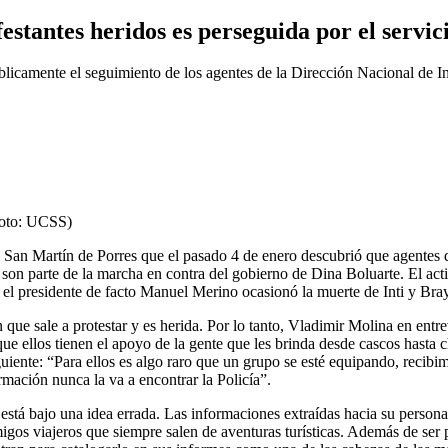
tantes heridos es perseguida por el servici
icamente el seguimiento de los agentes de la Dirección Nacional de Int
Foto: UCSS)
an Martín de Porres que el pasado 4 de enero descubrió que agentes de
n parte de la marcha en contra del gobierno de Dina Boluarte. El activi
el presidente de facto Manuel Merino ocasionó la muerte de Inti y Bra
 que sale a protestar y es herida. Por lo tanto, Vladimir Molina en ent
ue ellos tienen el apoyo de la gente que les brinda desde cascos hasta 
guiente: “Para ellos es algo raro que un grupo se esté equipando, recibi
rmación nunca la va a encontrar la Policía”.
 está bajo una idea errada. Las informaciones extraídas hacia su person
gos viajeros que siempre salen de aventuras turísticas. Además de ser p