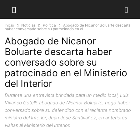
Inicio
Noticias
Política
Abogado de Nicanor Boluarte descarta
haber conversado sobre su patrocinado en el...
Abogado de Nicanor
Boluarte descarta haber
conversado sobre su
patrocinado en el Ministerio
del Interior
Durante una entrevista brindada para un medio local, Luis
Vivanco Gotelli, abogado de Nicanor Boluarte, negó haber
conversado sobre su defendido con el reciente nombrado
ministro del Interior, Juan José Santiváñez, en anteriores
visitas al Ministerio del Interior.