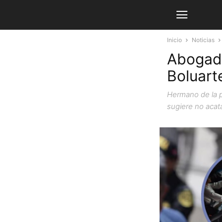
Inicio
Noticias
Abogado
Boluart
Hermano de la p
sugiere no acata