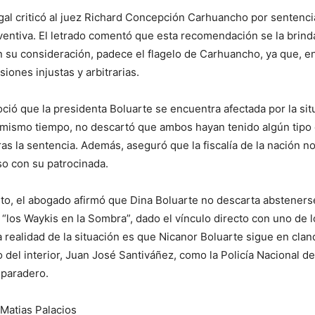
gal criticó al juez Richard Concepción Carhuancho por sentenci
ventiva. El letrado comentó que esta recomendación se la brinda
 su consideración, padece el flagelo de Carhuancho, ya que, en
siones injustas y arbitrarias.
noció que la presidenta Boluarte se encuentra afectada por la si
 mismo tiempo, no descartó que ambos hayan tenido algún tipo
as la sentencia. Además, aseguró que la fiscalía de la nación n
so con su patrocinada.
sto, el abogado afirmó que Dina Boluarte no descarta absteners
o “los Waykis en la Sombra”, dado el vínculo directo con uno de 
a realidad de la situación es que Nicanor Boluarte sigue en cland
o del interior, Juan José Santiváñez, como la Policía Nacional de
paradero.
Matias Palacios