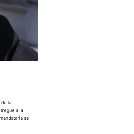
 de la
tregue a la
 mandataria se