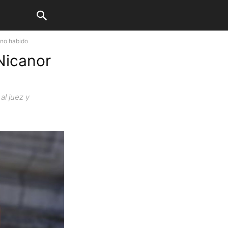
 no habido
Nicanor
l juez y