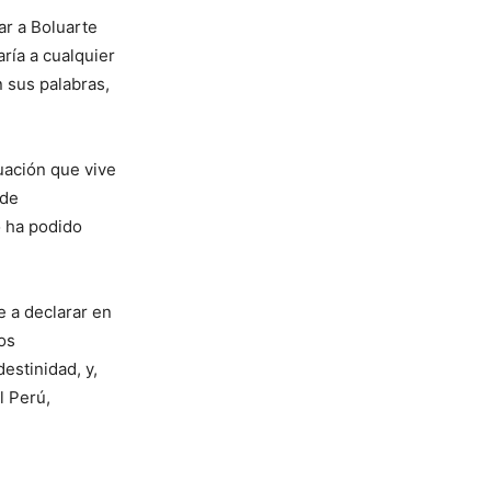
ar a Boluarte
ría a cualquier
 sus palabras,
tuación que vive
 de
o ha podido
e a declarar en
los
estinidad, y,
l Perú,