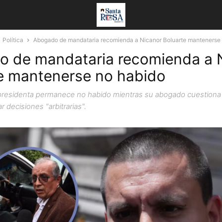
Política
Abogado de mandataria recomienda a Nicanor Boluarte mantenerse
 de mandataria recomienda a 
e mantenerse no habido
residenta permanece no habido mientras su abogado cuestiona a
r decisiones "arbitrarias".